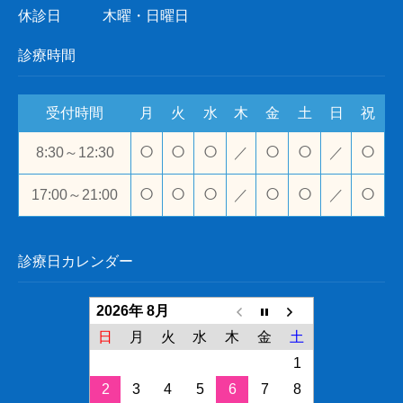
休診日
木曜・日曜日
診療時間
受付時間
月
火
水
木
金
土
日
祝
○
○
○
○
○
○
8:30～12:30
／
／
○
○
○
○
○
○
17:00～21:00
／
／
診療日カレンダー
2026年 8月
日
月
火
水
木
金
土
1
2
3
4
5
6
7
8