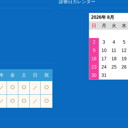
診療日カレンダー
2026年 8月
日
月
火
水
2
3
4
5
9
10
11
12
16
17
18
19
23
24
25
26
木
金
土
日
祝
30
31
○
○
○
／
／
○
○
○
／
／