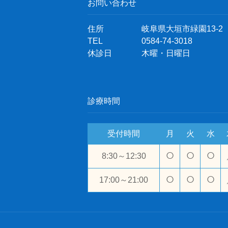
お問い合わせ
住所
岐阜県大垣市緑園13-2
TEL
0584-74-3018
休診日
木曜・日曜日
診療時間
受付時間
月
火
水
○
○
○
8:30～12:30
○
○
○
17:00～21:00